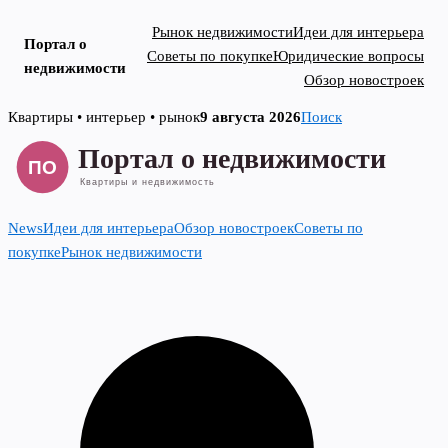
Рынок недвижимости
Идеи для интерьера
Портал о
Советы по покупке
Юридические вопросы
недвижимости
Обзор новостроек
Skip
Квартиры • интерьер • рынок
9 августа 2026
Поиск
to
content
News
Идеи для интерьера
Обзор новостроек
Советы по
покупке
Рынок недвижимости