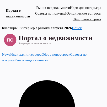
Рынок недвижимости
Идеи для интерьера
Портал о
Советы по покупке
Юридические вопросы
недвижимости
Обзор новостроек
Skip
Квартиры • интерьер • рынок
8 августа 2026
Поиск
to
content
News
Идеи для интерьера
Обзор новостроек
Советы по
покупке
Рынок недвижимости