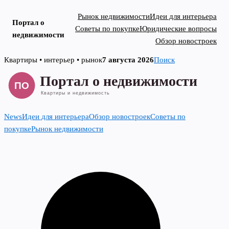
Рынок недвижимости
Идеи для интерьера
Портал о
Советы по покупке
Юридические вопросы
недвижимости
Обзор новостроек
Skip
Квартиры • интерьер • рынок
7 августа 2026
Поиск
to
content
News
Идеи для интерьера
Обзор новостроек
Советы по
покупке
Рынок недвижимости