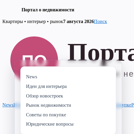
Портал о недвижимости
Skip
Квартиры • интерьер • рынок
7 августа 2026
Поиск
to
content
News
Идеи для интерьера
Обзор новостроек
News
Идеи для интерьера
Обзор новостроек
Советы по покупке
Р
Рынок недвижимости
Советы по покупке
Юридические вопросы