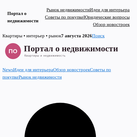
Рынок недвижимости
Идеи для интерьера
Портал о
Советы по покупке
Юридические вопросы
недвижимости
Обзор новостроек
Skip
Квартиры • интерьер • рынок
7 августа 2026
Поиск
to
content
News
Идеи для интерьера
Обзор новостроек
Советы по
покупке
Рынок недвижимости