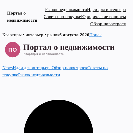
Рынок недвижимости
Идеи для интерьера
Портал о
Советы по покупке
Юридические вопросы
недвижимости
Обзор новостроек
Skip
Квартиры • интерьер • рынок
6 августа 2026
Поиск
to
content
News
Идеи для интерьера
Обзор новостроек
Советы по
покупке
Рынок недвижимости