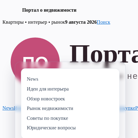
Портал о недвижимости
Skip
Квартиры • интерьер • рынок
9 августа 2026
Поиск
to
content
News
Идеи для интерьера
Обзор новостроек
News
Идеи для интерьера
Обзор новостроек
Советы по покупке
Р
Рынок недвижимости
Советы по покупке
Юридические вопросы