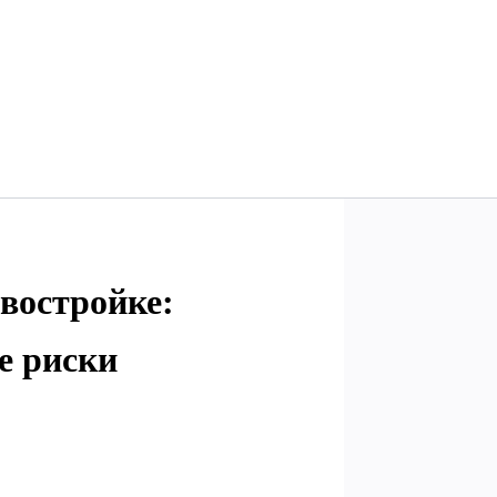
востройке:
е риски